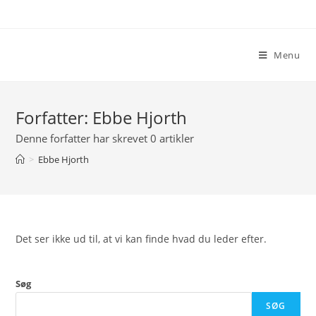
Skip
to
content
Menu
Forfatter:
Ebbe Hjorth
Denne forfatter har skrevet 0 artikler
>
Ebbe Hjorth
Det ser ikke ud til, at vi kan finde hvad du leder efter.
Søg
SØG