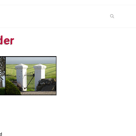
der
d