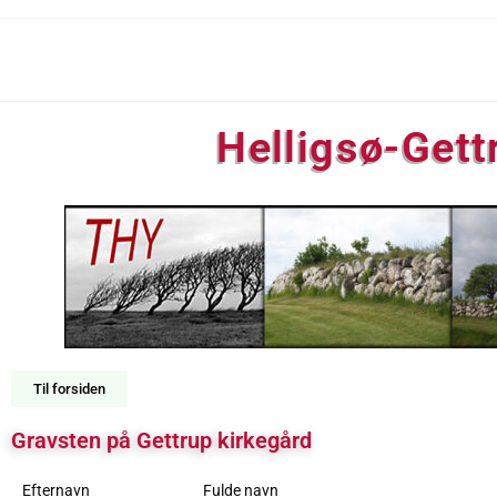
Helligsø-Gett
Til forsiden
Gravsten på Gettrup kirkegård
Efternavn
Fulde navn