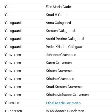
Gade
Else Maria Gade
Gade
Knud H Gade
Galsgaard
Anna Galsgaard
Galsgaard
Kresten Galsgaard
Galsgaard
Astrid Petrine Galsgaard
Galsgaard
Peder Kristian Galsgaard
Graversen
Johanne Graversen
Graversen
Karen Graversen
Graversen
Kristen Graversen
Graversen
Kristine Graversen
Graversen
Knud Kresten Graversen
Graversen
Kristine Johanne Graversen
Ethel Marie Grumsen
Grumsen
Gundersen
Ib Abildgaard Gundersen