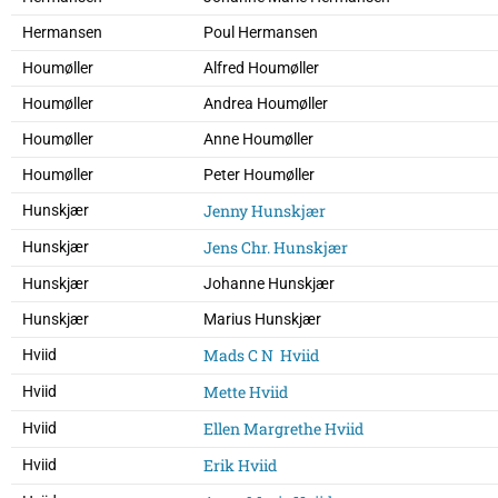
Hermansen
Poul Hermansen
Houmøller
Alfred Houmøller
Houmøller
Andrea Houmøller
Houmøller
Anne Houmøller
Houmøller
Peter Houmøller
Jenny Hunskjær
Hunskjær
Jens Chr. Hunskjær
Hunskjær
Hunskjær
Johanne Hunskjær
Hunskjær
Marius Hunskjær
Mads C N Hviid
Hviid
Mette Hviid
Hviid
Ellen Margrethe Hviid
Hviid
Erik Hviid
Hviid