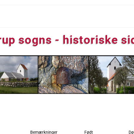
rup sogns - historiske si
Bemærkninger
Født
Dø